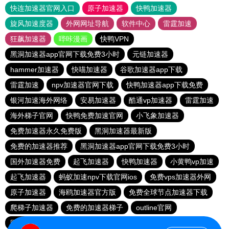
快连加速器官网入口
原子加速器
快鸭加速器
旋风加速度器
外网网址导航
软件中心
雷霆加速
狂飙加速器
哔咔漫画
快鸭VPN
黑洞加速器app官网下载免费3小时
元链加速器
hammer加速器
快喵加速器
谷歌加速器app下载
雷霆加速
npv加速器官网下载
快鸭加速器app下载免费
银河加速海外网络
安易加速器
酷通vp加速器
雷霆加速
海外梯子官网
快鸭免费加速官网
小飞象加速器
免费加速器永久免费版
黑洞加速器最新版
免费的加速器推荐
黑洞加速器app官网下载免费3小时
国外加速器免费
起飞加速器
快鸭加速器
小黄鸭vp加速
起飞加速器
蚂蚁加速npv下载官网ios
免费vps加速器外网
原子加速器
海鸥加速器官方版
免费全球节点加速器下载
爬梯子加速器
免费的加速器梯子
outline官网
国外vps加速免费
shadow rocket
樱花猫加速器官网