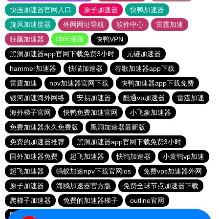
快连加速器官网入口
原子加速器
快鸭加速器
旋风加速度器
外网网址导航
软件中心
雷霆加速
狂飙加速器
哔咔漫画
快鸭VPN
黑洞加速器app官网下载免费3小时
元链加速器
hammer加速器
快喵加速器
谷歌加速器app下载
雷霆加速
npv加速器官网下载
快鸭加速器app下载免费
银河加速海外网络
安易加速器
酷通vp加速器
雷霆加速
海外梯子官网
快鸭免费加速官网
小飞象加速器
免费加速器永久免费版
黑洞加速器最新版
免费的加速器推荐
黑洞加速器app官网下载免费3小时
国外加速器免费
起飞加速器
快鸭加速器
小黄鸭vp加速
起飞加速器
蚂蚁加速npv下载官网ios
免费vps加速器外网
原子加速器
海鸥加速器官方版
免费全球节点加速器下载
爬梯子加速器
免费的加速器梯子
outline官网
国外vps加速免费
shadow rocket
樱花猫加速器官网