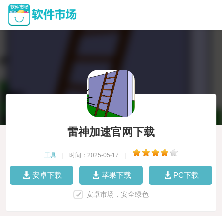
雷神加速官网下载
工具
|
时间：2025-05-17
|
安卓下载
苹果下载
PC下载
安卓市场，安全绿色