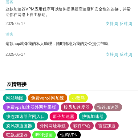
游客
这款加速器VPM应用程序可以给你提供最高速度和安全性的连接，并帮
助你在网络上自由移动。
2025-05-17
支持
[0]
反对
[0]
游客
这款app就像我的私人助理，随时随地为我的办公提供帮助。
2025-05-17
支持
[0]
反对
[0]
友情链接
网站地图
免费vqn外网加速
小蓝鸟
免费vps加速器外网苹果版
旋风加速度器
快连加速器
快连加速器官网入口
原子加速器
快鸭加速器
旋风加速度器
外网网址导航
软件中心
雷霆加速
狂飙加速器
哔咔漫画
快鸭VPN